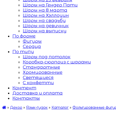
Шары на Гендер Пати
Шары на 8 марта
Шары на Хэллоуин
Шары на свадьбу
Шары на девичник
Шары на выписку
По форме
Фигуры
Сердца
По типу
Шары под потолок
Коробка-сюрприз с шарами
Стандартные
Хромированные
Светящиеся
С конфетти
Контент
Доставка и оплата
Контакты
»
Декор
»
Язык-гудок
»
Каталог
»
Фольгированные фигу