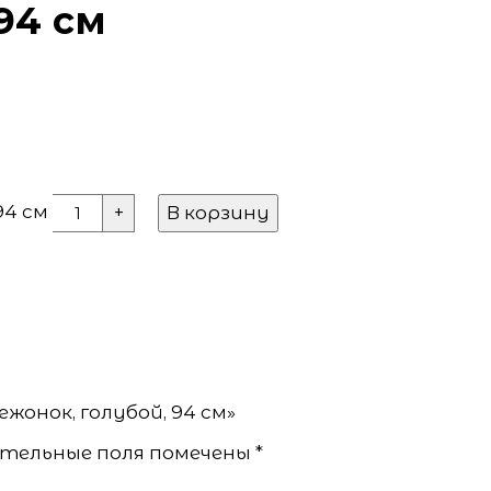
94 см
94 см
В корзину
+
жонок, голубой, 94 см»
тельные поля помечены
*