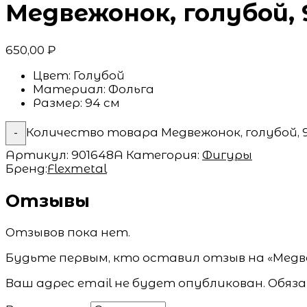
Медвежонок, голубой, 
650,00
₽
Цвет:
Голубой
Материал:
Фольга
Размер:
94 см
Количество товара Медвежонок, голубой, 
-
Артикул:
901648A
Категория:
Фигуры
Бренд:
Flexmetal
Отзывы
Отзывов пока нет.
Будьте первым, кто оставил отзыв на «Медве
Ваш адрес email не будет опубликован.
Обяза