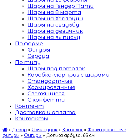
Шары на Гендер Пати
Шары на 8 марта
Шары на Хэллоуин
Шары на свадьбу
Шары на девичник
Шары на выписку
По форме
Фигуры
Сердца
По типу
Шары под потолок
Коробка-сюрприз с шарами
Стандартные
Хромированные
Светящиеся
С конфетти
Контент
Доставка и оплата
Контакты
»
Декор
»
Язык-гудок
»
Каталог
»
Фольгированные
фигуры
»
Фигуры
»
Долька арбуза, 66 см