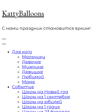
KattyBalloons
С нами праздник становится ярким!
Для кого
Мальчику
Девочке
Мужчине
Девушке
Любимой
Маме
Событие
Шары на Новый год
Шары на 1 сентября
Шары на юбилей
Шары на 1 годик
Шары на 23 февраля