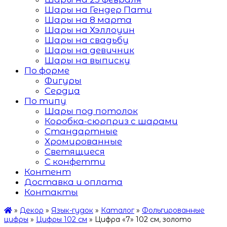
Шары на Гендер Пати
Шары на 8 марта
Шары на Хэллоуин
Шары на свадьбу
Шары на девичник
Шары на выписку
По форме
Фигуры
Сердца
По типу
Шары под потолок
Коробка-сюрприз с шарами
Стандартные
Хромированные
Светящиеся
С конфетти
Контент
Доставка и оплата
Контакты
»
Декор
»
Язык-гудок
»
Каталог
»
Фольгированные
цифры
»
Цифры 102 см
»
Цифра «7» 102 см, золото