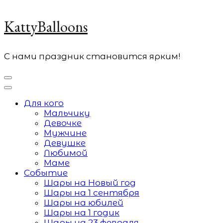
KattyBalloons
С нами праздник становится ярким!
Для кого
Мальчику
Девочке
Мужчине
Девушке
Любимой
Маме
Событие
Шары на Новый год
Шары на 1 сентября
Шары на юбилей
Шары на 1 годик
Шары на 23 февраля